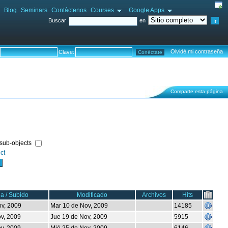
Blog
Seminars
Contáctenos
Courses
Google Apps
Buscar
en
Olvidé mi contraseña
Clave:
Comparte esta página
 sub-objects
ct
a / Subido
Modificado
Archivos
Hits
ov, 2009
Mar 10 de Nov, 2009
14185
v, 2009
Jue 19 de Nov, 2009
5915