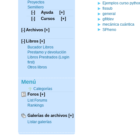
Proyectos
Ejemplos curso pytho
Semillero
fissub
[-]
Ayuda
[+]
general
[-]
Cursos
[+]
gfifdev
mecánica cuántica
SPheno
[-]
Archivos
[+]
[-]
Libros
[+]
Bucador Libros
Prestamo y devolución
Libros Prestrados (Login
first)
Otros libros
Menú
Categorías
Foros
[+]
List Forums
Rankings
Galerías de archivos
[+]
Listar galerías