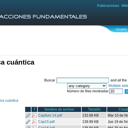
Publicaciones
Wiki
Usuario:
ca cuántica
Buscar
and all the
Multiple sele
Número de filas mostradas
ca cuántica
T
Nombre de archivo
Tamaño
Cread
Capitulo 14.pdf
132.68 KB
Mar 10 de N
Cap15.pdf
139.99 KB
Jue 19 de No