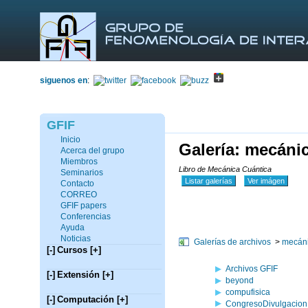
siguenos en
:
GFIF
Inicio
Galería: mecáni
Acerca del grupo
Miembros
Libro de Mecánica Cuántica
Seminarios
Listar galerías
Ver imágen
Contacto
CORREO
GFIF papers
Conferencias
Ayuda
Noticias
Galerías de archivos
>
mecáni
[-]
Cursos
[+]
Archivos GFIF
[-]
Extensión
[+]
beyond
compufisica
[-]
Computación
[+]
CongresoDivulgacion