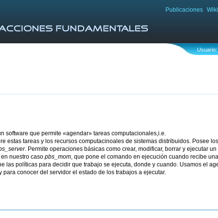
Publicaciones
Wiki
Usuario:
n software que permite «agendar» tareas computacionales,i.e.
bre estas tareas y los recursos computacinoales de sistemas distribuidos. Posee l
bs_server
. Permite operaciones básicas como crear, modificar, borrar y ejecutar un 
 en nuestro caso
pbs_mom
, que pone el comando en ejecución cuando recibe una c
e las políticas para decidir que trabajo se ejecuta, donde y cuando. Usamos el 
y para conocer del servidor el estado de los trabajos a ejecutar.