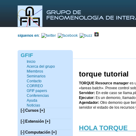
siguenos en
:
GFIF
Inicio
Acerca del grupo
Miembros
torque tutorial
Seminarios
Contacto
TORQUE Resource manager
es u
CORREO
«tareas batch». Provee control so
GFIF papers
Servidor:
En este caso se llama
p
Conferencias
Ejecutor:
Es un demonio, llamado
Ayuda
Agendador:
Otro demonio que tien
Noticias
servidor el estado de los recursos 
[-]
Cursos
[+]
[-]
Extensión
[+]
HOLA TORQUE
[-]
Computación
[+]