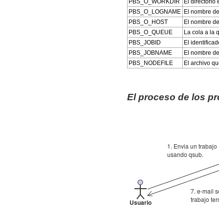
PBS_O_WORKDIR
El directorio
PBS_O_LOGNAME
El nombre de
PBS_O_HOST
El nombre de
PBS_O_QUEUE
La cola a la 
PBS_JOBID
El identifica
PBS_JOBNAME
El nombre del
PBS_NODEFILE
El archivo qu
El proceso de los p