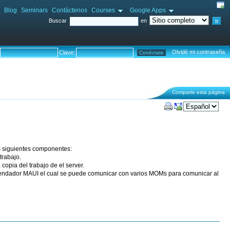
Blog
Seminars
Contáctenos
Courses
Google Apps
Buscar
en
Olvidé mi contraseña
Clave:
Comparte esta página
os siguientes componentes:
trabajo.
opia del trabajo de el server.
agendador MAUI el cual se puede comunicar con varios MOMs para comunicar al