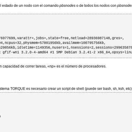
el estado de un nodo con el comando
pbsnodes
o de todos los nodos con
pbsnodes
6977699,varattr=,jobs=,state=free,netload=28936987148,gres=,

4,ncpus=32,physmem=57801956kb,availmem=100795756kb,

629856kb,idletime=1149356,nusers=1,nsessions=2,sessions=299635878
x gfif-wn1 3.2.0-4-amd64 #1 SMP Debian 3.2.41-2 x86_64,opsys=lin
 en capacidad de correr tareas, «np» es el número de procesadores.
sistema TORQUE es necesario crear un script de shell (puede ser bash, sh, ksh, etc

