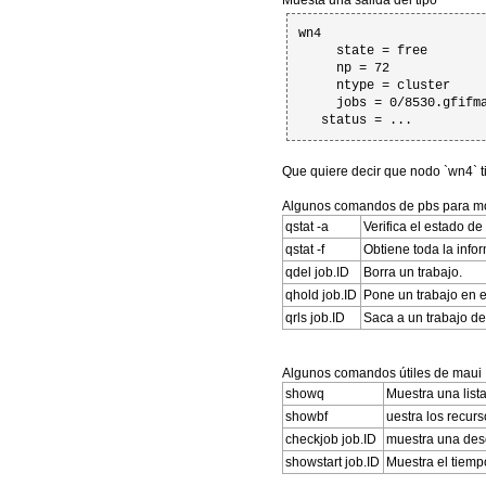
Muesta una sálida del tipo
wn4

     state = free

     np = 72

     ntype = cluster

     jobs = 0/8530.gfifma
   status = ...
Que quiere decir que nodo `wn4` ti
Algunos comandos de pbs para mon
qstat -a
Verifica el estado de
qstat -f
Obtiene toda la infor
qdel job.ID
Borra un trabajo.
qhold job.ID
Pone un trabajo en e
qrls job.ID
Saca a un trabajo de
Algunos comandos útiles de maui
showq
Muestra una list
showbf
uestra los recurs
checkjob job.ID
muestra una desc
showstart job.ID
Muestra el tiemp