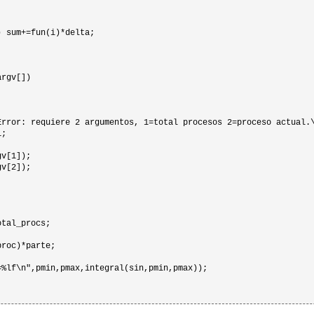
 sum+=fun(i)*delta;

rgv[])

Error: requiere 2 argumentos, 1=total procesos 2=proceso actual.\
;

v[1]);

v[2]);

tal_procs;

roc)*parte;

%lf\n",pmin,pmax,integral(sin,pmin,pmax));
