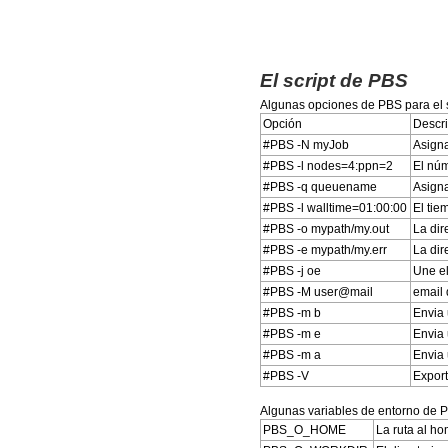
El script de PBS
Algunas opciones de PBS para el s
Opción
Descr
#PBS -N myJob
Asigna
#PBS -l nodes=4:ppn=2
El nú
#PBS -q queuename
Asigna
#PBS -l walltime=01:00:00
El tie
#PBS -o mypath/my.out
La dir
#PBS -e mypath/my.err
La dir
#PBS -j oe
Une el
#PBS -M user@mail
email 
#PBS -m b
Envia 
#PBS -m e
Envia 
#PBS -m a
Envia 
#PBS -V
Export
Algunas variables de entorno de 
PBS_O_HOME
La ruta al ho