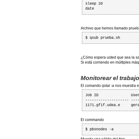
sleep 20

date
Archivo que hemos llamado prueba
$ qsub prueba.sh
¿Cómo espera usted que sea la sal
Si está corriendo en múltiples má
Monitorear el trabaj
El comando
qstat -a
nos muestra el
Job ID               Use
-------------------- ---
1171.gfif.udea.e     ger
El commando
$ pbsnodes -a