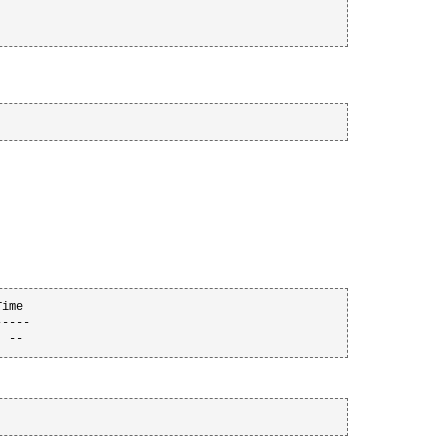
ime

----

  --