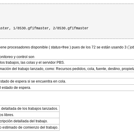
ster, 1/8530.gfifmaster, 2/8530.gfifmaster

ene procesadores disponible ( status=free ) pues de los 72 se están usando 3 (`jobs
itoreo y control son
 los trabajos, las colas y el servidor PBS.
mación del trabajo lanzado, como: Recursos pedidos, cola, fuente, destino, propietar
stado de espera si se encuentra en cola.
l estado de espera.
a detallada de los trabajos lanzados.
os libres.
ripción detallada del trabajo.
o estimado de comienzo del trabajo.