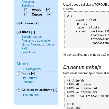
Proyectos
Usted puede solicitar a TORQUE 
Semillero
sistema:
[-]
Ayuda
[+]
[-]
Cursos
[+]
wn1

     state = free

[-]
Archivos
[+]
     np = 32

     ntype = cluster

     status = rectime=137
[-]
Libros
[+]
              loadave=1.0
Bucador Libros
              totmem=106
Prestamo y devolución
              uname=Linu
Libros Prestrados (Login
first)
Otros libros
«free» significa que el nodo está
Menú
Enviar un trabajo
Categorías
Para enviar un trabajo o tarea al 
Foros
[+]
List Forums
#! /bin/sh

Rankings
#PBS -N prueba

#PBS -o prueba.out

Galerías de archivos
[+]
#PBS -e prueba.err

Listar galerías
#PBS -l walltime=00:01:00
date

hostname
