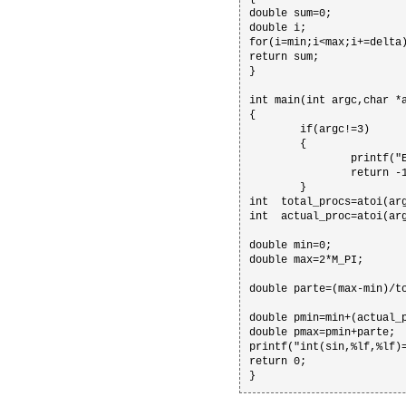
double sum=0;

double i;

for(i=min;i<max;i+=delta)
return sum;

}

int main(int argc,char *a
{

        if(argc!=3)

        {

                printf("
                return -1
        }

int  total_procs=atoi(arg
int  actual_proc=atoi(arg
double min=0;

double max=2*M_PI;

double parte=(max-min)/to
double pmin=min+(actual_p
double pmax=pmin+parte;

printf("int(sin,%lf,%lf)=
return 0;

}