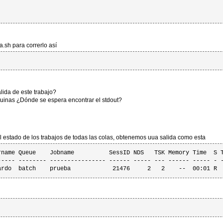
.sh para correrlo así
ida de este trabajo?
quinas ¿Dónde se espera encontrar el stdout?
o
 estado de los trabajos de todas las colas, obtenemos uua salida como esta
rname Queue    Jobname          SessID NDS   TSK Memory Time  S T
----- -------- ---------------- ------ ----- --- ------ ----- - -
ardo  batch    prueba            21476     2   2    --  00:01 R 