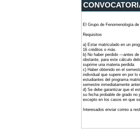
CONVOCATORIA
El Grupo de Fenomenología de I
Requisitos
a) Estar matriculado en un pro
16 créditos o más.
b) No haber perdido —antes de 
obstante, para este cálculo de
suprime una materia perdida.
c) Haber obtenido en el semest
individual que supere en por l
estudiantes del programa matri
semestre inmediatamente anteri
d) Se debe garantizar que el e
su fecha probable de grado no 
excepto en los casos en que se
Interesados enviar correo a re