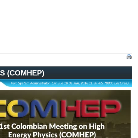
S (COMHEP)
Por: System Administrator En: Jue 16 de Jun, 2016 11:30 -05 (8986 Lecturas)