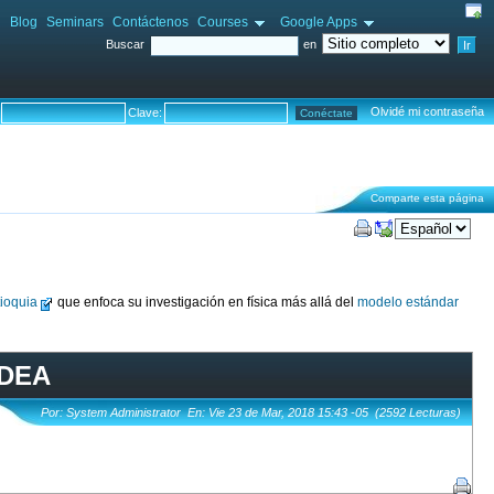
i
Blog
Seminars
Contáctenos
Courses
Google Apps
Buscar
en
Olvidé mi contraseña
Clave:
Comparte esta página
ioquia
que enfoca su investigación en física más allá del
modelo estándar
UDEA
Por: System Administrator En: Vie 23 de Mar, 2018 15:43 -05 (2592 Lecturas)