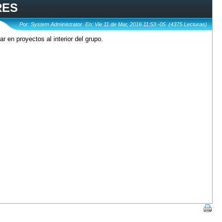
RES
Por: System Administrator En: Vie 11 de Mar, 2016 11:53 -05 (4375 Lecturas)
en proyectos al interior del grupo.