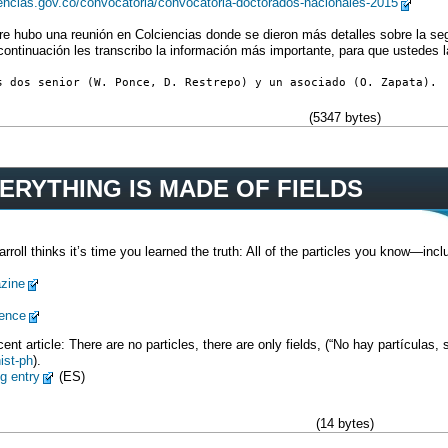
iencias.gov.co/convocatoria/convocatoria-doctorados-nacionales-2015
e hubo una reunión en Colciencias donde se dieron más detalles sobre la seg
 continuación les transcribo la información más importante, para que ustedes
s dos senior (W. Ponce, D. Restrepo) y un asociado (O. Zapata).
(5347 bytes)
ERYTHING IS MADE OF FIELDS
rroll thinks it’s time you learned the truth: All of the particles you know—inc
zine
ence
cent article: There are no particles, there are only fields, (“No hay partículas
ist-ph
).
g entry
(ES)
(14 bytes)