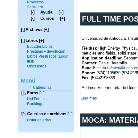
Proyectos
Semillero
[-]
Ayuda
[+]
FULL TIME POS
[-]
Cursos
[+]
[-]
Archivos
[+]
Universidad de Antioquia, Instit
[-]
Libros
[+]
Bucador Libros
Field(s):
High Energy Physics, e
Prestamo y devolución
particles and fields, solid state
Libros Prestrados (Login
Application deadline:
Septemb
first)
Contact:
Daniel Jaramillo
Otros libros
E-mail:
institutofisica@udea.e
Phone:
(574)2195630,(574)219
Fax:
(574)2195666
Menú
Address:Vicerrectoría de Docenc
Categorías
Foros
[+]
Leer más
List Forums
Rankings
Galerías de archivos
[+]
MOCA: MATERI
Listar galerías