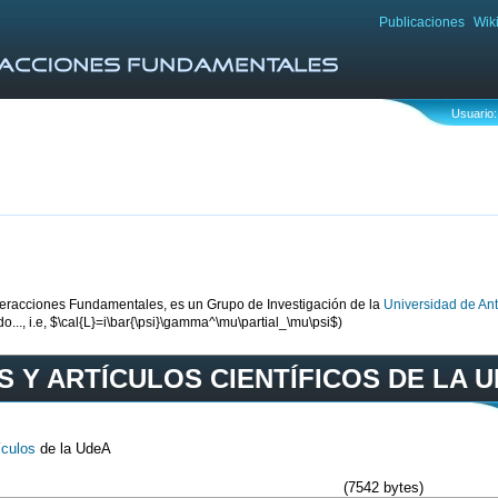
Publicaciones
Wik
Usuario:
eracciones Fundamentales, es un Grupo de Investigación de la
Universidad de Ant
..., i.e, $\cal{L}=i\bar{\psi}\gamma^\mu\partial_\mu\psi$)
S Y ARTÍCULOS CIENTÍFICOS DE LA 
ículos
de la UdeA
(7542 bytes)