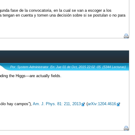
unda fase de la convocatoria, en la cual se van a escoger a los
 la tengan en cuenta y tomen una decisión sobre si se postulan o no para
Por: System Administrator En: Jue 01 de Oct, 2015 22:02 -05 (5344 Lecturas)
luding the Higgs—are actually fields.
, sólo hay campos”),
Am. J. Phys. 81: 211, 2013
(
arXiv:1204.4616