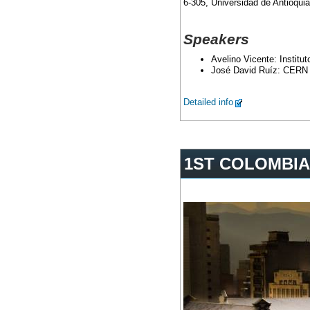
6-305, Universidad de Antioqui
Speakers
Avelino Vicente: Institu
José David Ruíz: CERN
Detailed info
1ST COLOMBIA