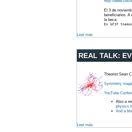
http://www.colc
El 3 de noviembr
beneficiarios. A
la beca:
En GFIF tnemo
Leer más
REAL TALK: EV
Theorist Sean Ca
Symmetry maga
YouTube Confer
Also a re
physics.h
And a blo
Leer más