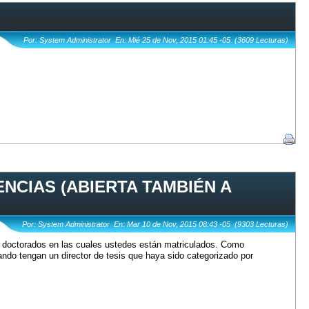
Por: System Administrator En: Mié 25 de Nov, 2015 01:45 -05 (3609 Lecturas)
CIAS (ABIERTA TAMBIÉN A
Por: System Administrator En: Mar 10 de Nov, 2015 08:43 -05 (9303 Lecturas)
os doctorados en las cuales ustedes están matriculados. Como
ando tengan un director de tesis que haya sido categorizado por