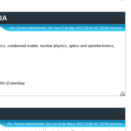
IA
Por: System Administrator En: Jue 17 de Ago, 2017 18:14 -05 (5128 Lecturas)
cs, condensed matter, nuclear physics, optics and optoelectronics,
llín (Colombia)
Por: System Administrator En: Lun 22 de Mayo, 2017 15:08 -05 (3178 Lecturas)