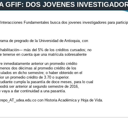
 GFIF: DOS JOVENES INVESTIGADO
nteracciones Fundamentales busca dos jovenes investigadores para participar 
grama de pregrado de la Universidad de Antioquia, con
habilitación— más del 5% de los créditos cursados; no
be tenerse en cuenta que una matrícula sobresaliente
re inmediatamente anterior un promedio crédito
o menos dos décimas al promedio crédito de los
culados en dicho semestre; o haber obtenido en el
or un promedio crédito de 3.70 o superior.
studiante cumpla la pasantía de doce meses, para lo cual
podrá ser anterior al segundo semestre de 2016,
 vaya a dar continuidad a una pasantía.
strepo_AT_udea.edu.co con Historia Académica y Hoja de Vida.