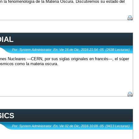
 en la fenomenología de la Materia Oscura. Discutiremos su estado del
DIAL
Por: System Administrator En: Vie 16 de Dic, 2016 21:54 -05 (2638 Lecturas)
nes Nucleares —CERN, por sus siglas originales en francés—, el súper
ósmicos como la materia oscura.
SICS
Por: System Administrator En: Vie 02 de Dic, 2016 10:09 -05 (9413 Lecturas)