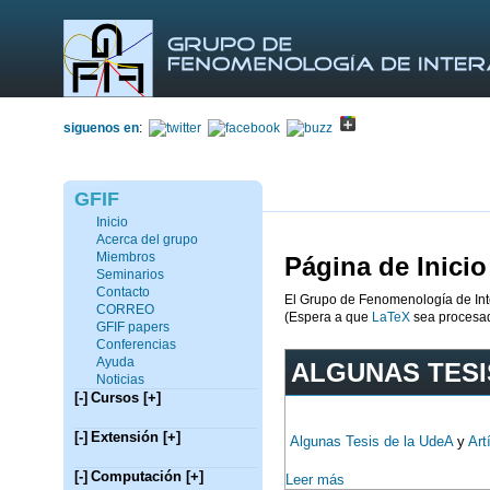
siguenos en
:
GFIF
Inicio
Acerca del grupo
Miembros
Página de Inicio
Seminarios
Contacto
El Grupo de Fenomenología de Int
CORREO
(Espera a que
LaTeX
sea procesado
GFIF papers
Conferencias
Ayuda
ALGUNAS TESI
Noticias
[-]
Cursos
[+]
[-]
Extensión
[+]
Algunas Tesis de la UdeA
y
Art
[-]
Computación
[+]
Leer más