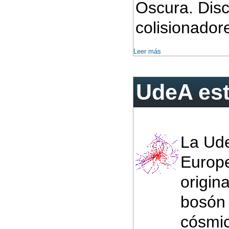
Oscura. Disc
colisionadore
Leer más
UdeA est
La Ude
Europe
origin
bosón 
cósmic