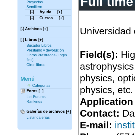
Full tim
Proyectos
Semillero
[-]
Ayuda
[+]
[-]
Cursos
[+]
Universidad d
[-]
Archivos
[+]
[-]
Libros
[+]
Bucador Libros
Prestamo y devolución
Field(s):
Hig
Libros Prestrados (Login
first)
astrophysics
Otros libros
physics, opti
Menú
Categorías
physics, etc.
Foros
[+]
List Forums
Application
Rankings
Contact:
Dan
Galerías de archivos
[+]
Listar galerías
E-mail:
inst