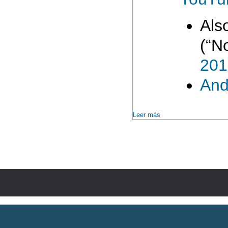
Also
(“N
201
And
Leer más