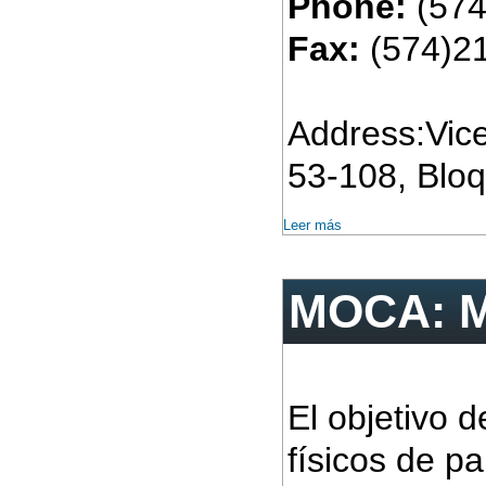
Phone:
(574
Fax:
(574)2
Address:Vice
53-108, Bloq
Leer más
MOCA: M
El objetivo 
físicos de p