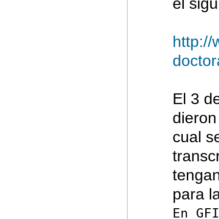
el sig
http:/
doctor
El 3 d
dieron
cual s
transc
tengan
para l
En GF