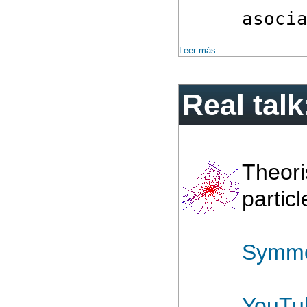
asoci
Leer más
Real talk
Theoris
partic
Symme
YouTu