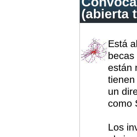
Convocat
(abierta 
Está a
becas 
están 
tienen
un dir
como S
Los in