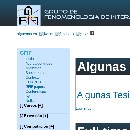
siguenos en
:
GFIF
Inicio
Algunas 
Acerca del grupo
Miembros
Seminarios
Contacto
CORREO
GFIF papers
Conferencias
Algunas Tesi
Ayuda
Noticias
[-]
Cursos
[+]
Leer más
[-]
Extensión
[+]
[-]
Computación
[+]