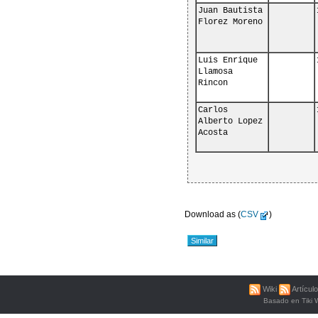
Juan Bautista 
Florez Moreno
Luis Enrique 
Llamosa 
Rincon
Carlos 
Alberto Lopez 
Acosta
Download as (
CSV
)
Similar
Wiki
Artícul
Basado en
Tiki