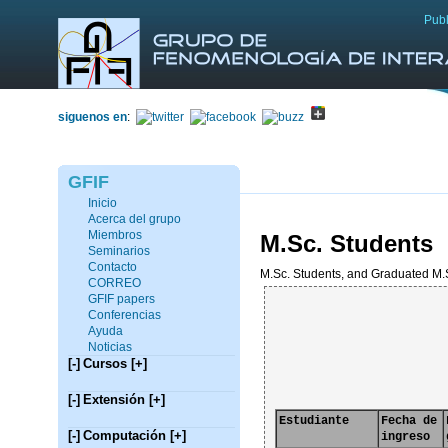
Publ
siguenos en
:
GFIF
Inicio
Acerca del grupo
Miembros
M.Sc. Students
Seminarios
Contacto
M.Sc. Students, and Graduated M.
CORREO
GFIF papers
Conferencias
Ayuda
Noticias
[-]
Cursos
[+]
[-]
Extensión
[+]
Estudiante 
Fecha de 
[-]
Computación
[+]
ingreso 