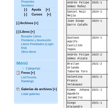
Proyectos
Andrés Felipe 
2025-1
Semillero
Gómez Muñoz
[-]
Ayuda
[+]
Daniel Ruíz 
2024-2
[-]
Cursos
[+]
Mejía
Juan Diego 
2024-1
[-]
Archivos
[+]
Garro Cataño
[-]
Libros
[+]
Bucador Libros
Gustavo 
2024-1
Prestamo y devolución
Adolfo 
Libros Prestrados (Login
Castillón 
first)
Yepes
Otros libros
Andrés Felipe 
2023-2
Gómez Alzate
Menú
Brallan 
2021-2
Orlando 
Categorías
Taborda Toro
Foros
[+]
Valentina 
2021-2
List Forums
Franco 
Rankings
Velásquez
Galerías de archivos
[+]
Kimmy  Johana 
2021-1
Agudelo 
Listar galerías
Jaramillo
Diego 
2021-1
Alejandro 