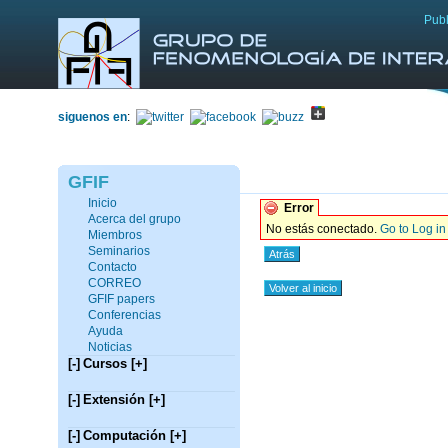
Publ
siguenos en
:
GFIF
Inicio
Error
Acerca del grupo
No estás conectado.
Go to Log i
Miembros
Seminarios
Atrás
Contacto
CORREO
Volver al inicio
GFIF papers
Conferencias
Ayuda
Noticias
[-]
Cursos
[+]
[-]
Extensión
[+]
[-]
Computación
[+]