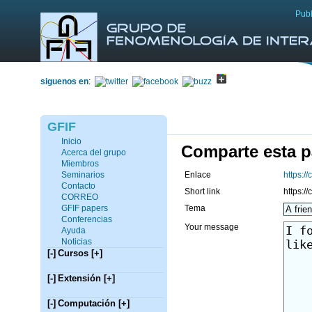
Publ
siguenos en
:
GFIF
Inicio
Comparte esta p
Acerca del grupo
Miembros
Enlace
https:/
Seminarios
Contacto
Short link
https:/
CORREO
Tema
GFIF papers
Conferencias
Your message
Ayuda
Noticias
[-]
Cursos
[+]
[-]
Extensión
[+]
[-]
Computación
[+]