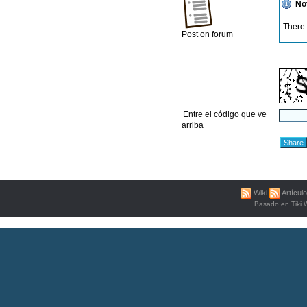
No
There 
Post on forum
Entre el código que ve
arriba
Wiki
Artícul
Basado en
Tiki