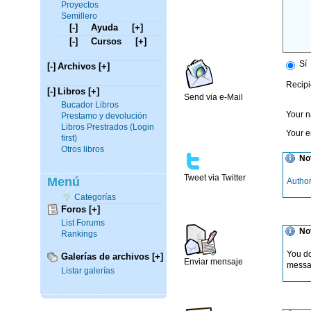
Proyectos
Semillero
[-]
Ayuda
[+]
[-]
Cursos
[+]
Sí
[-]
Archivos
[+]
Recipi
[-]
Libros
[+]
Send via e-Mail
Bucador Libros
Your 
Prestamo y devolución
Libros Prestrados (Login
Your 
first)
Otros libros
No
Tweet via Twitter
Menú
Authori
Categorías
Foros
[+]
List Forums
No
Rankings
You do
Galerías de archivos
[+]
Enviar mensaje
messa
Listar galerías