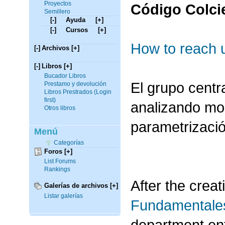
Proyectos
Código Colci
Semillero
[-]
Ayuda
[+]
[-]
Cursos
[+]
How to reach 
[-]
Archivos
[+]
[-]
Libros
[+]
Bucador Libros
El grupo centr
Prestamo y devolución
Libros Prestrados (Login
first)
analizando mod
Otros libros
parametrizaci
Menú
Categorías
Foros
[+]
List Forums
Rankings
After the creat
Galerías de archivos
[+]
Listar galerías
Fundamentale
department ent