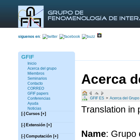
siguenos en
:
GFIF
Inicio
Acerca del grupo
Miembros
Acerca d
Seminarios
Contacto
CORREO
GFIF papers
GFIF ES
>
Acerca del Grupo
Conferencias
Ayuda
Translation in
Noticias
[-]
Cursos
[+]
[-]
Extensión
[+]
Name
: Grupo
[-]
Computación
[+]