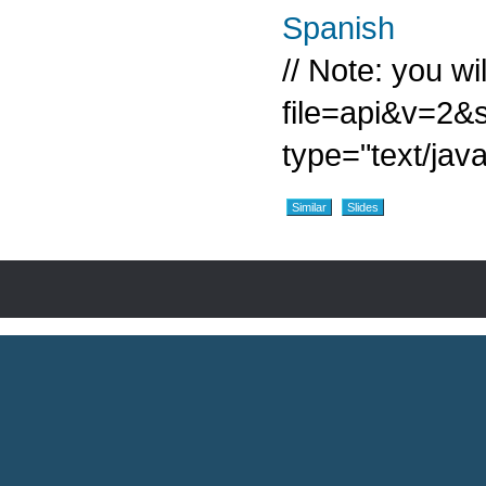
Spanish
// Note: you w
file=api&v=
type="text/java
Similar
Slides