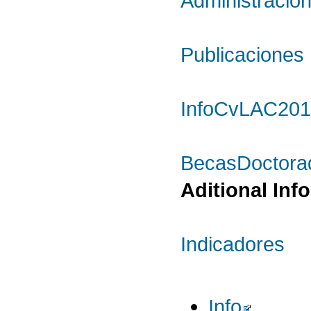
Administració
Publicaciones
InfoCvLAC20
BecasDoctora
Aditional Info
Indicadores
Info